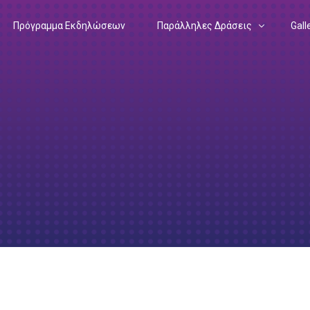
Πρόγραμμα Εκδηλώσεων
Παράλληλες Δράσεις
Gall
Drawing Science Equality
202
Matilda
202
Podcast: In the Heart of a Research
202
Ευρωπαϊκή Ένωση – Έρευνα
Podcast: Mission Possible
202
Ευρωπαϊκό Σύμφωνο για το Κλίμα
Εγχειρίδιο Ερευνητή
201
Ευρωπαϊκή Πράσινη Συμφωνία
201
Αποστολές της ΕΕ
201
201
201
201