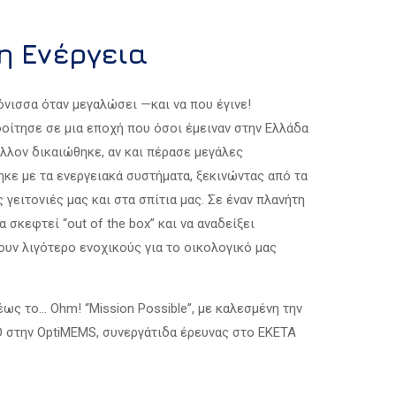
Επεισόδιο 8
Επεισόδιο 7
Επεισόδιο 9
Επεισόδιο 8
η Ενέργεια
Επεισόδιο 10
Επεισόδιο 9
Επεισόδιο 10
μόνισσα όταν μεγαλώσει —και να που έγινε!
ίτησε σε μια εποχή που όσοι έμειναν στην Ελλάδα
μάλλον δικαιώθηκε, αν και πέρασε μεγάλες
κε με τα ενεργειακά συστήματα, ξεκινώντας από τα
 γειτονιές μας και στα σπίτια μας. Σε έναν πλανήτη
 σκεφτεί “out of the box” και να αναδείξει
ουν λιγότερο ενοχικούς για το οικολογικό μας
έως το… Ohm! “Mission Possible”, με καλεσμένη την
O στην OptiMEMS, συνεργάτιδα έρευνας στο ΕΚΕΤΑ