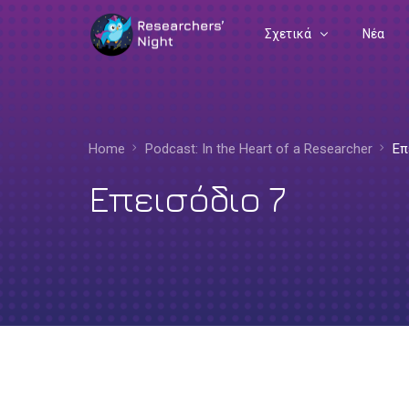
Σχετικά
Νέα
Συχνές Ερωτήσεις
Διοργανωτές
Home
Podcast: In the Heart of a Researcher​
Επ
Ευρωπαϊκή Γωνιά
Επεισόδιο 7