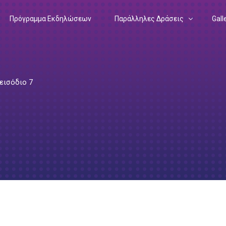
Πρόγραμμα Εκδηλώσεων
Παράλληλες Δράσεις
Gall
Drawing Science Equality
202
Matilda
202
εισόδιο 7
Podcast: In the Heart of a Research
202
Ευρωπαϊκή Ένωση – Έρευνα
Podcast: Mission Possible
202
Ευρωπαϊκό Σύμφωνο για το Κλίμα
Εγχειρίδιο Ερευνητή
201
Ευρωπαϊκή Πράσινη Συμφωνία
201
Αποστολές της ΕΕ
201
201
201
201