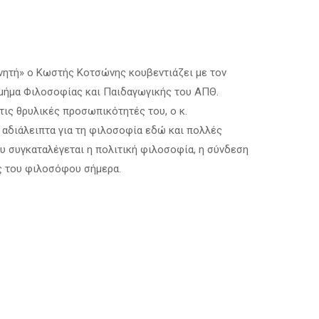
Επεισόδιο 8
Επεισόδιο 7
Επεισόδιο 9
Επεισόδιο 8
Επεισόδιο 10
Επεισόδιο 9
υνητή» ο Κωστής Κοτσώνης κουβεντιάζει με τον
Επεισόδιο 10
μήμα Φιλοσοφίας και Παιδαγωγικής του ΑΠΘ.
τις θρυλικές προσωπικότητές του, ο κ.
ά αδιάλειπτα για τη φιλοσοφία εδώ και πολλές
υ συγκαταλέγεται η πολιτική φιλοσοφία, η σύνδεση
ς του φιλοσόφου σήμερα.