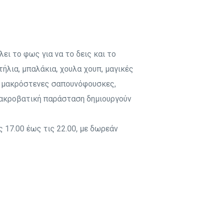
Επεισόδιο 8
Επεισόδιο 7
Επεισόδιο 9
Επεισόδιο 8
Επεισόδιο 10
Επεισόδιο 9
ει το φως για να το δεις και το
Επεισόδιο 10
τήλια, μπαλάκια, χουλα χουπ, μαγικές
, μακρόστενες σαπουνόφουσκες,
κοακροβατική παράσταση δημιουργούν
 17.00 έως τις 22.00, με δωρεάν