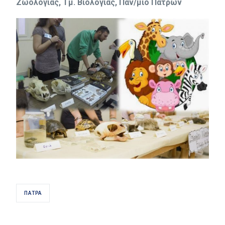
Ζωολογίας, Τμ. Βιολογίας, Παν/μιο Πατρών
ΠΆΤΡΑ