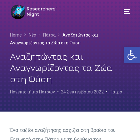
Home
Νέα
Πάτρα
Αναζητώντας και
Αναγνωρίζοντας τα Ζώα στη Φύση
Αν
Αναζητώντας και
Αναγνωρίζοντας τα Ζώα
στη Φύση
Πανεπιστήμιο Πατρών
24 Σεπτεμβρίου 2022
Πάτρα
Ένα ταξίδι αναζήτησης αρχίζει στη Βραδιά του
Ελληνικά
Ερευνητή στην Πάτρα με τη βοήθεια του