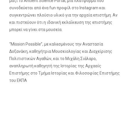
μαζί το Ancient Science Portal, μια πλατφόρμα που
συνοδεύεται από ένα fun προφίλ στο Instagram και
συγκεντρώνει πλούσιο υλικό για την αρχαία επιστήμη. Αν
και πιστεύουν ότι η ιδανική εκλαΐκευση της επιστήμης
μπορεί να γίνει στα μουσεία.
“Mission Possible”, με καλεσμένους την Αναστασία
Δοξανάκη, καθηγήτρια Μουσειολογίας και Διαχείρισης
Πολιτιστικών Αγαθών, και το Μιχάλη Σιάλαρο,
αναπληρωτή καθηγητή της Ιστορίας της Αρχααίς
Επιστήμης στο Τμήμα Ιστορίας και Φιλοσοφίας Επιστήμης
του ΕΚΠΑ