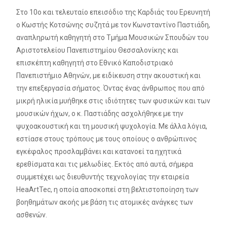
Στο 10ο και τελευταίο επεισόδιο της Καρδιάς του Ερευνητή
ο Κωστής Κοτσώνης συζητά με τον Κωνσταντίνο Παστιάδη,
αναπληρωτή καθηγητή στο Τμήμα Μουσικών Σπουδών του
Αριστοτελείου Πανεπιστημίου Θεσσαλονίκης και
επισκέπτη καθηγητή στο Εθνικό Καποδιστριακό
Πανεπιστήμιο Αθηνών, με ειδίκευση στην ακουστική και
την επεξεργασία σήματος. Όντας ένας άνθρωπος που από
μικρή ηλικία μυήθηκε στις ιδιότητες των φυσικών και των
μουσικών ήχων, ο κ. Παστιάδης ασχολήθηκε με την
ψυχοακουστική και τη μουσική ψυχολογία. Με άλλα λόγια,
εστίασε στους τρόπους με τους οποίους ο ανθρώπινος
εγκέφαλος προσλαμβάνει και κατανοεί τα ηχητικά
ερεθίσματα και τις μελωδίες. Εκτός από αυτά, σήμερα
συμμετέχει ως διευθυντής τεχνολογίας την εταιρεία
HeaArtTec, η οποία αποσκοπεί στη βελτιστοποίηση των
βοηθημάτων ακοής με βάση τις ατομικές ανάγκες των
ασθενών.