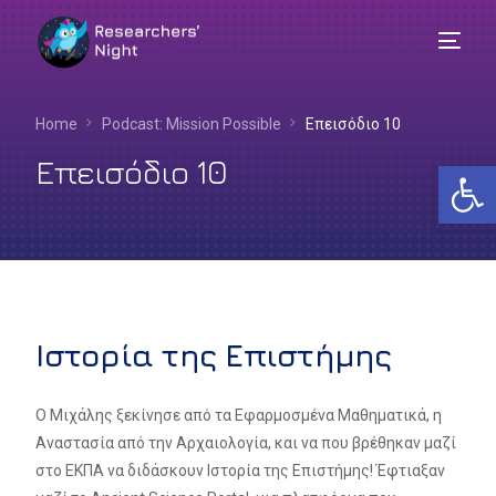
Home
Podcast: Mission Possible
Επεισόδιο 10
Επεισόδιο 10
Αν
Ιστορία της Επιστήμης
Ο Μιχάλης ξεκίνησε από τα Εφαρμοσμένα Μαθηματικά, η
Αναστασία από την Αρχαιολογία, και να που βρέθηκαν μαζί
Ελληνικά
στο ΕΚΠΑ να διδάσκουν Ιστορία της Επιστήμης! Έφτιαξαν