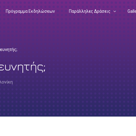
Πρόγραμμα Εκδηλώσεων
Παράλληλες Δράσεις
Gall
Drawing Science Equality
202
Matilda
202
ρευνητής;
Podcast: In the Heart of a Research
202
ρευνητής;
Ευρωπαϊκή Ένωση – Έρευνα
Podcast: Mission Possible
202
Ευρωπαϊκό Σύμφωνο για το Κλίμα
Εγχειρίδιο Ερευνητή
201
λονίκη
Ευρωπαϊκή Πράσινη Συμφωνία
201
Αποστολές της ΕΕ
201
201
201
201