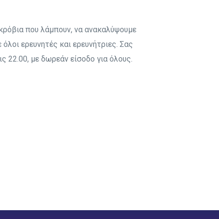
Επεισόδιο 8
Επεισόδιο 7
Επεισόδιο 9
Επεισόδιο 8
ικρόβια που λάμπουν, να ανακαλύψουμε
Επεισόδιο 10
Επεισόδιο 9
όλοι ερευνητές και ερευνήτριες. Σας
Επεισόδιο 10
 22.00, με δωρεάν είσοδο για όλους.