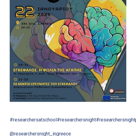
#researchersatschool
#researchersnight
#researchersnight
@researchersnight_ingreece