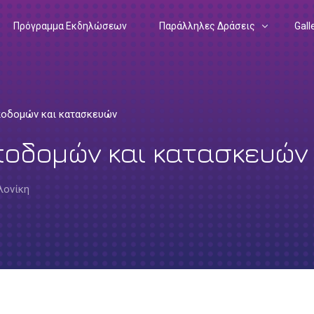
Πρόγραμμα Εκδηλώσεων
Παράλληλες Δράσεις
Gall
Drawing Science Equality
202
Matilda
202
οδομών και κατασκευών
Podcast: In the Heart of a Research
202
οδομών και κατασκευών
Ευρωπαϊκή Ένωση – Έρευνα
Podcast: Mission Possible
202
Ευρωπαϊκό Σύμφωνο για το Κλίμα
Εγχειρίδιο Ερευνητή
201
λονίκη
Ευρωπαϊκή Πράσινη Συμφωνία
201
Αποστολές της ΕΕ
201
201
201
201