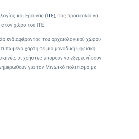
Επεισόδιο 8
Επεισόδιο 7
Επεισόδιο 9
Επεισόδιο 8
λογίας και Έρευνας (
ITE
), σας προσκαλεί να
Επεισόδιο 10
Επεισόδιο 9
, στον χώρο του ΙΤΕ.
Επεισόδιο 10
ημεία ενδιαφέροντος του αρχαιολογικού χώρου
 τυπωμένο χάρτη σε μια μοναδική ψηφιακή
κηνές, οι χρήστες μπορούν να εξερευνήσουν
ενημερωθούν για τον Μινωικό πολιτισμό με