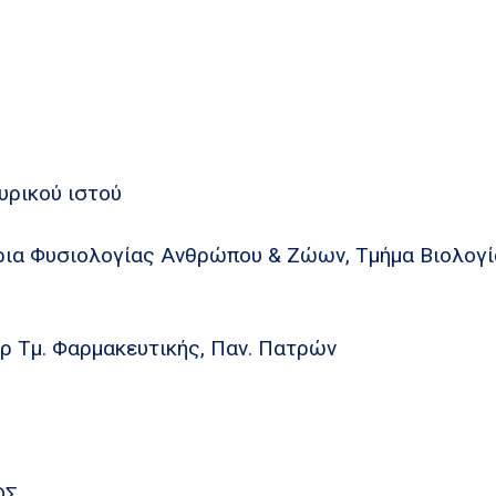
υρικού ιστού
ρια Φυσιολογίας Ανθρώπου & Ζώων, Τμήμα Βιολογί
ρ Τμ. Φαρμακευτικής, Παν. Πατρών
Σ.