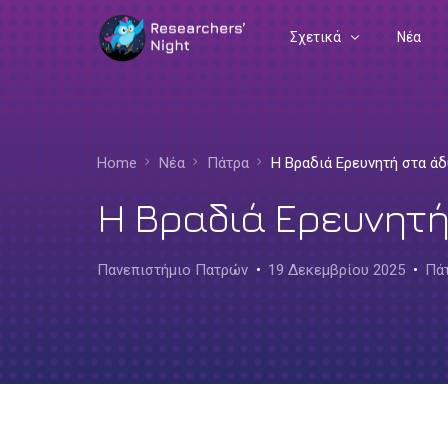
Σχετικά
Νέα
Συχνές Ερωτήσεις
Διοργανωτές
Home
Νέα
Πάτρα
H Βραδιά Ερευνητή στα άδ
Ευρωπαϊκή Γωνιά
H Βραδιά Ερευνητή
Πανεπιστήμιο Πατρών
19 Δεκεμβρίου 2025
Πά