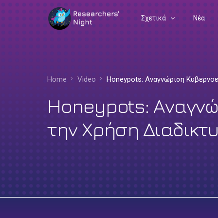
Σχετικά
Νέα
Συχνές Ερωτήσεις
Διοργανωτές
Home
Video
Honeypots: Αναγνώριση Κυβερνo
Ευρωπαϊκή Γωνιά
Honeypots: Αναγν
την Χρήση Διαδικτ