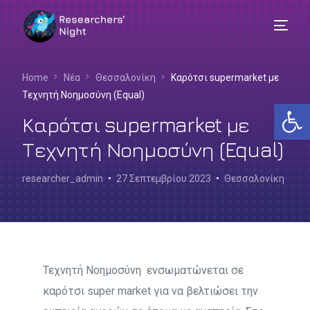
Home
Νέα
Θεσσαλονίκη
Καρότσι supermarket με
Τεχνητή Νοημοσύνη (Equal)
Αν
Καρότσι supermarket με
Τεχνητή Νοημοσύνη (Equal)
researcher_admin
27 Σεπτεμβρίου 2023
Θεσσαλονίκη
Τεχνητή Νοημοσύνη ενσωματώνεται σε
καρότσι super market για να βελτιώσει την
Ελληνικά