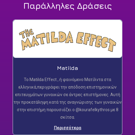
Παράλληλες Δράσεις
Matilda
Το Matilda Effect , ή φαινόμενο Ματίλντα στα
ελληνικά,περιγράφει την απόδοση επιστημονικών
επιτευγμάτων γυναικών σε άντρες επιστήμονες. Αυτή
την προκατάληψη κατά της αναγνώρισης των γυναικών
στην επιστήμη παρουσιάζει ο @kourafelkythros με 8
σκίτσα.
Περισσότερα