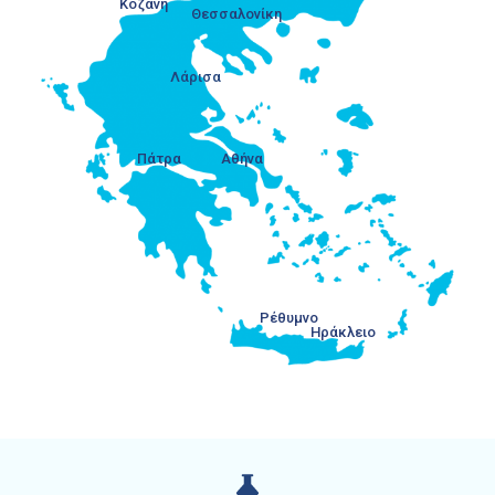
Κοζάνη
Θεσσαλονίκη
Λάρισα
Πάτρα
Αθήνα
Ρέθυμνο
Ηράκλειο