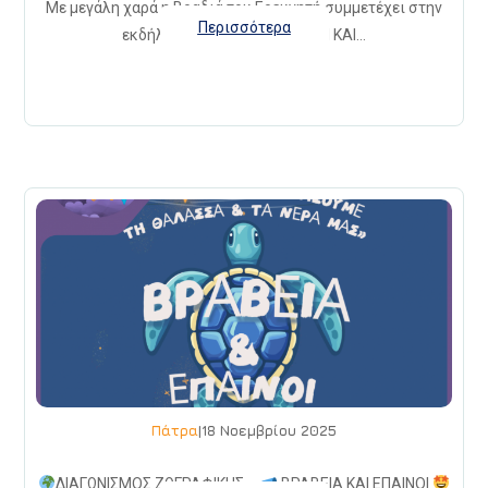
Με μεγάλη χαρά η Βραδιά του Ερευνητή συμμετέχει στην
Περισσότερα
εκδήλωση Η ΦΥΣΙΚΗ ΜΑΓΕΥΕΙ ΚΑΙ…
Πάτρα
|
18 Νοεμβρίου 2025
ΔΙΑΓΩΝΙΣΜΟΣ ΖΩΓΡΑΦΙΚΗΣ –
ΒΡΑΒΕΙΑ ΚΑΙ ΕΠΑΙΝΟΙ